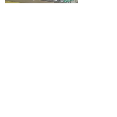
人と人が地域でつながり助け合う活動をさらに発展
させるために、企業の皆様にも地域社会を支える構
成員として、活動を応援していただきますようお願
い致します。
当法人は認定NPOとして承認いただいており、ご
寄付として税制上の優遇が受けられる場合もありま
すので、ご検討をお願い致します。
お問い合わせ
サポーター(ボランティア)として応援する
助け合いネットは、カルチャー教室の講師・学習支援の
先生・居場所のお世話係・食事つくり・助け合いショッ
プの販売、そして事務局・食材運搬・バザー品引き取
り・掃除などの間接的な業務があって成り立っていま
す。ミッション遂行や運営にかかわるすべてに地域の皆