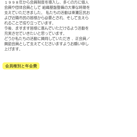
１９９８年から会員制度を導入し、多くの方に個人
会員や団体会員として 組織基盤整備の大事な時期を
支えていただきました。 私たちの活動は東灘区民お
よび近隣市民の皆様から必要とされ、そして支えら
れることで成り立っています。
今後、ますます皆様に喜んでいただけるよう活動を
充実させていきたいと思っています。
どうか私たちの活動に賛同していただき 、正会員／
賛助会員として支えてくださいますようお願い申し
上げます。
会員種別と年会費