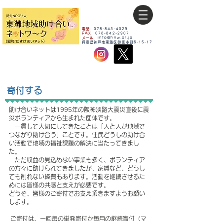
電話
078-843-4029
FAX
078-842-2907
メール
info@hnw.or.jp
​兵庫県神戸市東灘区御影本町6-15-17
寄付する
助け合いネットは1995年の阪神淡路大震災直後に震
災ボランティアから生まれた団体です。
一貫して大切にしてきたことは「人と人が地域で
つながり助け合う」ことです。住民どうしの助け合
い活動で地域の福祉課題の解決に当たってきまし
た。
ただ収益の見込めない事業も多く、ボランティア
の方々に助けられてきましたが、家賃など、どうし
ても削れない経費もあります。活動を継続させるた
めには皆様の共感と支えが必要です。
どうぞ、皆様のご寄付でお支え頂きますようお願い
します
。
ご寄付は、一回毎の単発寄付か毎月の継続寄付（マ