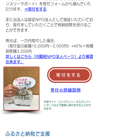
ンスリーサポート）を寄付フォームから選んでいた
だけます。
⇒寄付をする
また当法人は認定NPO法人として認証いただいてお
り、寄付をしていただくことで税制控除を受けるこ
とができます.
例えば、一万円寄付した場合、
（寄付金の総額10,000円ー2,000円）×40％＝税額
控除額3,200円
詳しくはこちら
​「内閣府NPO法
人ページ」より確認
出来ます。
寄付をする
​寄付の詳細説明
外部サイト「コングラント」からクレジッ
トカードなどで簡単に寄付をすることがで
きます。
ふるさと納税で支援