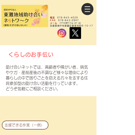
電話
078-843-4029
FAX
078-842-2907
メール
info@hnw.or.jp
​兵庫県神戸市東灘区御影本町6-15-17
くらしのお手伝い
助け合いネットでは、高齢者や障がい者、病気
やケガ・産前産後の不調など様々な理由により
暮らしの中で困りごとを抱える方々を支する
住
民参加型の助け合い活動を行っています。
どうぞ気軽にご相談ください。
支援できる作業（一例）