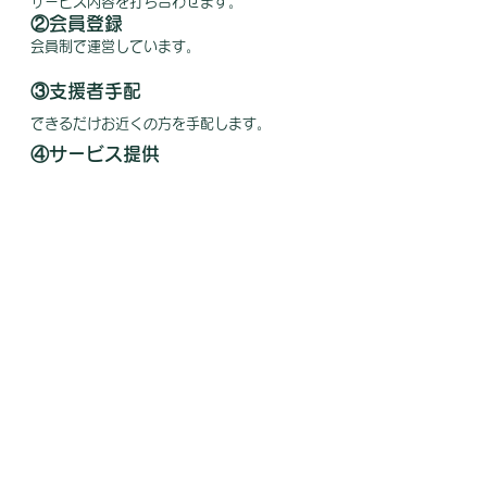
サービス内容を打ち合わせます。
②会員登録
会員制で運営しています。
③支援者手配
できるだけお近くの方を手配します。
④サービス提供
⑤利用料支払い
1時間1,200円～／１人、
以降30分ごとに600円〜
年末年始（12/29〜1/3）は50%増
特例サービス：
朝の定期的なゴミ出しは1回600
円
交通費・材料費は別途実費をお支払いください
下見、見積もりは無料です。
⑥その他
依頼内容によってはお断りする場合があります。
Q & A
Q１: どのような人が支援してくれるのですか？