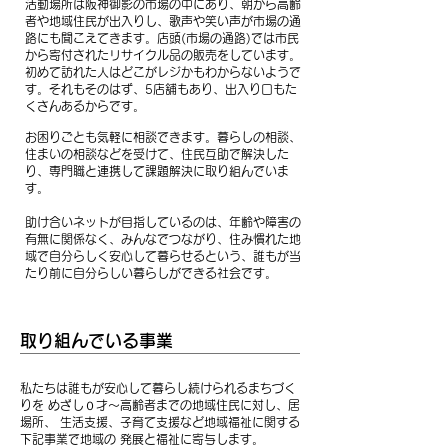
活動場所は阪神御影の市場の中にあり、朝から高齢
者や地域住民が出入りし、歌声や笑い声が市場の通
路にも聞こえてきます。店頭(市場の通路)では市民
から寄付されたリサイクル品の販売をしています。
初めて訪れた人はどこが
レジかもわからないようで
す。それもそのはず、5店舗もあり、出入り口も
た
くさんあるからです。
お困りごとも気軽に相談できます。暮らしの相談、
住まいの相談などを受けて、住民互助で解決した
り、専門職と連携して課題解決に取り組んでいま
す。
助け合いネットが目指しているのは、年齢や障害の
有無に関係なく、みんなでつながり、住み慣れた地
域で自分らしく安心して暮らせるという、誰もが当
たり前に自分らしい暮らしができる社会です。
​取り組んでいる事業
私たちは誰もが安心して暮らし続けられるまちづく
りを めざし０才～高齢者までの地域住民に対し、居
場所、 生活支援、子育て支援など地域福祉に関する
下記事業で地域の 発展と福祉に寄与します。