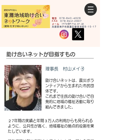
電話
078-843-4029
FAX
078-842-2907
メール
info@hnw.or.jp
​兵庫県神戸市東灘区御影本町6-15-17
助け合いネットが目指すもの
理事長 村山メイ子
助け合いネットは、震災ボラ
ンティアから生まれた市民団
体です。
これまで住民の助け合いで自
発的に地域の福祉活動に取り
組んできました。
２7年間の実績と年間３万人の利用からも見られる
ように、公共性が高く、
地域福祉の拠点的役割を果
たしています。