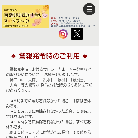
電話
078-843-4029
FAX
078-842-2907
メール
info@hnw.or.jp
​兵庫県神戸市東灘区御影本町6-15-17
🔸
警報発令時のご利用
🔸
警報発令時におけるサロン・カルチャー教室など
の取り扱いについて、 お知らせいたします。
神戸市に「大雨」「洪水」「暴風」「暴風雪」
「大雪」等の警報が 発令された時の取り扱いは下記
のとおりです。
●８時までに解除されなかった場合、午前はお休
みです。
●１１時までに解除されなかった場合、１５時ま
ではお休みです。
●１４時までに解除されなかった場合、すべてお
休みです。
（※１１時～１４時に解除された場合、１５時から
の授業はあります）